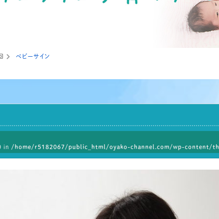
回
ベビーサイン
0 in
/home/r5182067/public_html/oyako-channel.com/wp-content/th