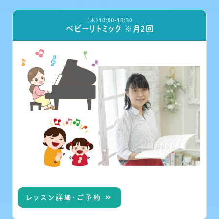
(木)10:00-10:30
ベビーリトミック ※月2回
レッスン詳細・ご予約