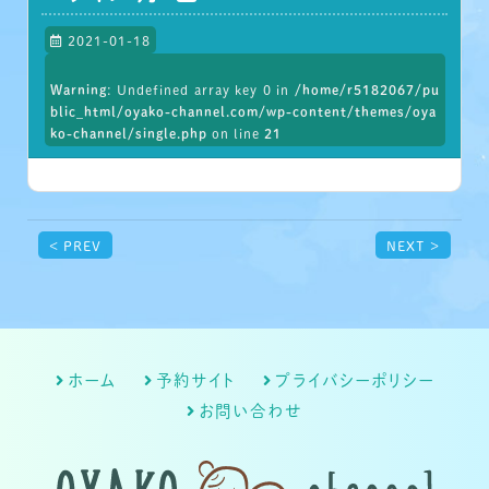
2021-01-18
Warning
: Undefined array key 0 in
/home/r5182067/pu
blic_html/oyako-channel.com/wp-content/themes/oya
ko-channel/single.php
on line
21
< PREV
NEXT >
ホーム
予約サイト
プライバシーポリシー
お問い合わせ