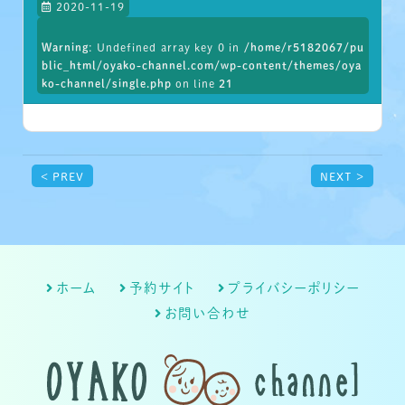
2020-11-19
Warning
: Undefined array key 0 in
/home/r5182067/pu
blic_html/oyako-channel.com/wp-content/themes/oya
ko-channel/single.php
on line
21
< PREV
NEXT >
ホーム
予約サイト
プライバシーポリシー
お問い合わせ