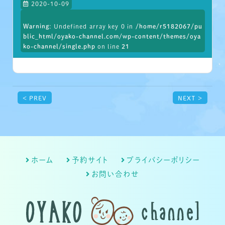
2020-10-09
Warning
: Undefined array key 0 in
/home/r5182067/pu
blic_html/oyako-channel.com/wp-content/themes/oya
ko-channel/single.php
on line
21
< PREV
NEXT >
ホーム
予約サイト
プライバシーポリシー
お問い合わせ