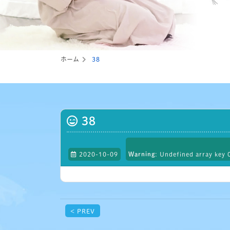
ホーム
38
38
2020-10-09
Warning
: Undefined array key 
< PREV