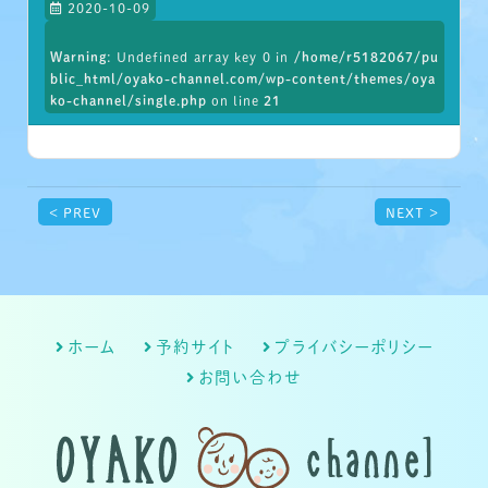
2020-10-09
Warning
: Undefined array key 0 in
/home/r5182067/pu
blic_html/oyako-channel.com/wp-content/themes/oya
ko-channel/single.php
on line
21
< PREV
NEXT >
ホーム
予約サイト
プライバシーポリシー
お問い合わせ