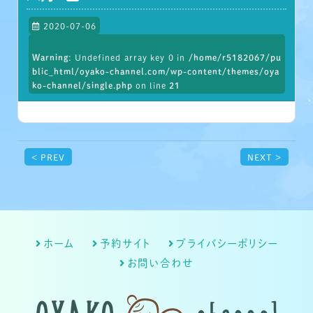
2020-07-06
Warning
: Undefined array key 0 in
/home/r5182067/pu
blic_html/oyako-channel.com/wp-content/themes/oya
ko-channel/single.php
on line
21
< PREV
NEXT >
ホーム
予約サイト
プライバシーポリシー
お問い合わせ