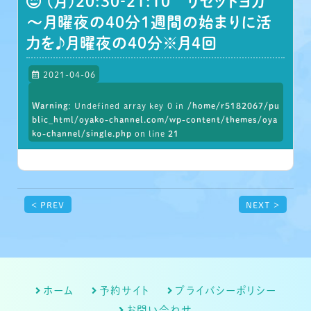
(月)20:30‐21:10 リセットヨガ
～月曜夜の40分１週間の始まりに活
力を♪月曜夜の40分※月4回
2021-04-06
Warning
: Undefined array key 0 in
/home/r5182067/pu
blic_html/oyako-channel.com/wp-content/themes/oya
ko-channel/single.php
on line
21
< PREV
NEXT >
ホーム
予約サイト
プライバシーポリシー
お問い合わせ